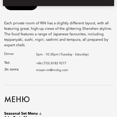
Book Table
Each private room of RIN has a slightly different layout, with all
featuring great, high-up views of the glittering Shenzhen skyline.
The food features a range of Japanese favourites, including
teppanyaki, sushi, nigiri, sashimi and tempura, all prepared by
expert chefs.
Dinner
5pm - 10:30pm (Tuesday - Saturday)
Тел.
+86 (755) 8182 9277
Эл. почта
moszn-rin@mohg.com
МЕНЮ
Seasonal Set Menu