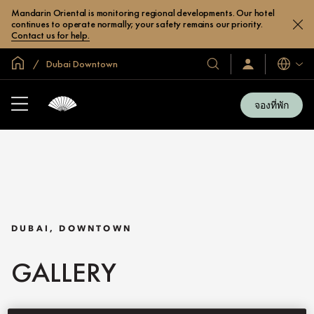
Mandarin Oriental is monitoring regional developments. Our hotel
continues to operate normally; your safety remains our priority.
Contact us for help.
หน้าหลักทั่วโลก
Dubai Downtown
โรงแรม
ลงชื่อ
ภาษา
เข้า
และ
ใช้
รีสอร์ท
/
จองที่พัก
สมัคร
ของ
เข้า
เรา
ร่วม
เลย
DUBAI, DOWNTOWN
GALLERY