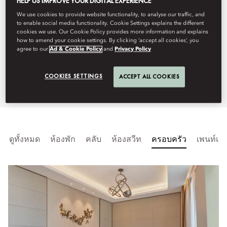
HELP US IMPROVE YOUR DIGITAL EXPERIENCE
elegance with luxurious comfort,
We use cookies to provide website functionality, to analyse our traffic, and
to enable social media functionality. Cookie Settings explains the different
offering a seamless experience of
cookies we use. Our Cookie Policy provides more information and explains
how to amend your cookie settings. By clicking ‘accept all cookies’, you
refined decor and breathtaking
agree to our
Ad & Cookie Policy
and
Privacy Policy
views.
COOKIES SETTINGS
ACCEPT ALL COOKIES
ดูทั้งหมด
ห้องพัก
คลับ
ห้องสวีท
ครอบครัว
เพนท์เฮา