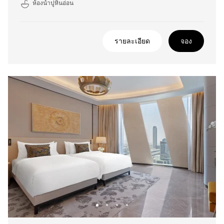
ห้องน้ำปูหินอ่อน
รายละเอียด
จอง