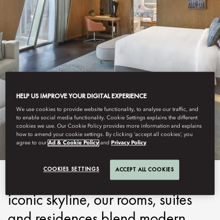
HELP US IMPROVE YOUR DIGITAL EXPERIENCE
DUBAI, DOWNTOWN
We use cookies to provide website functionality, to analyse our traffic, and
to enable social media functionality. Cookie Settings explains the different
STAY
cookies we use. Our Cookie Policy provides more information and explains
how to amend your cookie settings. By clicking ‘accept all cookies’, you
agree to our
Ad & Cookie Policy
and
Privacy Policy
COOKIES SETTINGS
ACCEPT ALL COOKIES
Drawing inspiration from Dubai's
iconic skyline, our rooms, suites
and residences blend modern