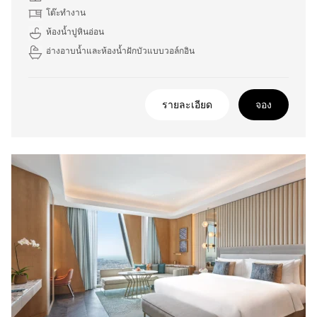
โต๊ะทำงาน
ห้องน้ำปูหินอ่อน
อ่างอาบน้ำและห้องน้ำฝักบัวแบบวอล์กอิน
รายละเอียด
จอง