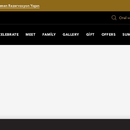
emen Rezervasyon Yapın
Otel v
CELEBRATE
MEET
FAMILY
GALLERY
GIFT
OFFERS
SU