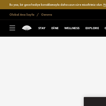
Bu yaz, bir gece hediye konaklamayla daha uzun süre misafirimiz olun.
H
Global Ana Sayfa
Geneva
STAY
DINE
WELLNESS
EXPLORE