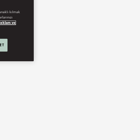
anaklı kılmak
rlarınızı
Reklam ve
 ET