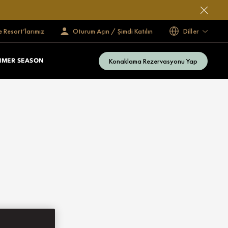
e Resort’larımız
Oturum Açın / Şimdi Katılın
Diller
Konaklama Rezervasyonu Yap
MMER SEASON