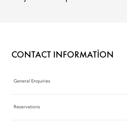
CONTACT INFORMATION
General Enquiries
Address: Quai Turrettini 1, 1201 Geneva, Switzerland
Reservations
Phone: +41 (22) 909 00 00
Email:
mogva-reservations@mohg.com
Phone: +41 (22) 909 00 01