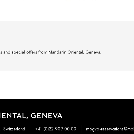
ws and special offers from Mandarin Oriental, Geneva.
ENTAL, GENEVA
1, Switzerland
+41 (0)22 909 00 00
mogva-reservations@mo