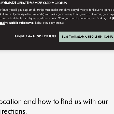
ENEYIMINIZI GELIŞTIRMEMIZE YARDIMCI OLUN
n fonksiyonelliğini sağlamak, trafiğimizi analiz etmek ve sosyal medya fonksiyonelliğini ol
 kullanırız. Çerez Ayarları, kullandığımız farklı çerezleri açıklar. Çerez Politikamız, çerez aya
onusunda daha fazla bilgi ve açıklama sunar. “Tüm çerezleri kabul ediyorum”a tıklayarak
kası
ve
Gizlilik Politikamızı
kabul etmiş sayılırsınız.
TANIMLAMA BILGISI AYARLARI
TÜM TANIMLAMA BILGILERINI KABUL
ocation and how to find us with our
rections.