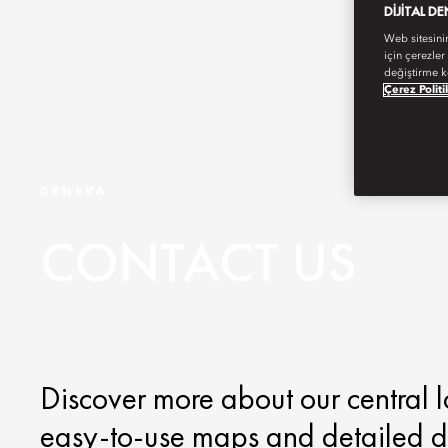
DIJITAL D
Web sitesini
için çerezler
değiştirme k
Çerez Politi
GENEVA
CONTACT US
Discover more about our central l
easy-to-use maps and detailed di