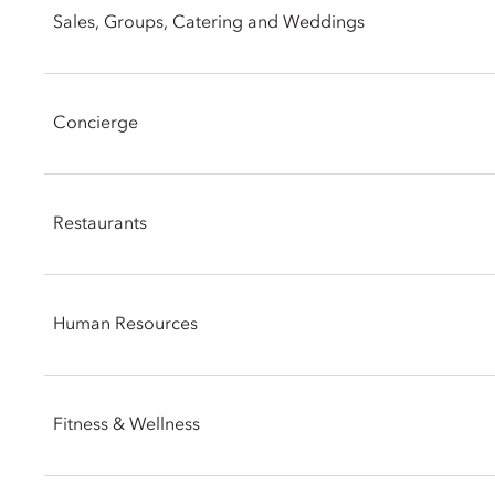
Sales, Groups, Catering and Weddings
Email:
mogva-reservations@mohg.com
Phone: +41 (22) 909 00 99
Concierge
Facsimile: +41 (22) 909 07 21
Email:
mogva-sales@mohg.com
Phone: +41 (22) 909 09 39
Restaurants
Email:
mogva-concierge@mohg.com
Phone: +41 (22) 909 00 00
Human Resources
Email:
mogva-restaurant@mohg.com
Phone: +41 (22) 909 09 19
Fitness & Wellness
Email:
mogva-jobs@mohg.com