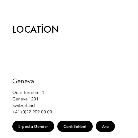
Phone: +41 (22) 909 09 39
Email:
mogva-concierge@mohg.com
LOCATION
Geneva
Quai Turrettini 1
Geneva 1201
Switzerland
+41 (0)22 909 00 00
E-posta Gönder
Canlı Sohbet
Ara