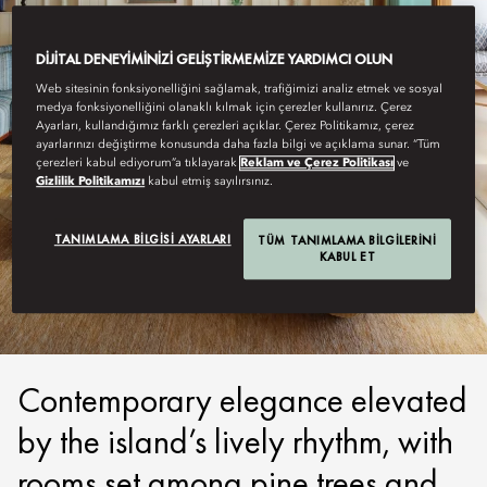
DIJITAL DENEYIMINIZI GELIŞTIRMEMIZE YARDIMCI OLUN
Web sitesinin fonksiyonelliğini sağlamak, trafiğimizi analiz etmek ve sosyal
medya fonksiyonelliğini olanaklı kılmak için çerezler kullanırız. Çerez
Ayarları, kullandığımız farklı çerezleri açıklar. Çerez Politikamız, çerez
ayarlarınızı değiştirme konusunda daha fazla bilgi ve açıklama sunar. “Tüm
çerezleri kabul ediyorum”a tıklayarak
Reklam ve Çerez Politikası
ve
Gizlilik Politikamızı
kabul etmiş sayılırsınız.
MALLORCA
TANIMLAMA BILGISI AYARLARI
TÜM TANIMLAMA BILGILERINI
KABUL ET
STAY
Contemporary elegance elevated
by the island’s lively rhythm, with
rooms set among pine trees and