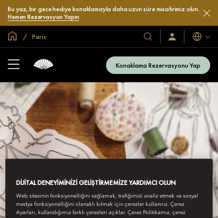
Bu yaz, bir gece hediye konaklamayla daha uzun süre misafirimiz olun.
Hemen Rezervasyon Yapın
Global Ana Sayfa
Paris
Diller
Otel
Oturum
Açın
ve
/
Resort’larımız
Şimdi
Konaklama Rezervasyonu Yap
Katılın
DIJITAL DENEYIMINIZI GELIŞTIRMEMIZE YARDIMCI OLUN
Web sitesinin fonksiyonelliğini sağlamak, trafiğimizi analiz etmek ve sosyal
medya fonksiyonelliğini olanaklı kılmak için çerezler kullanırız. Çerez
Ayarları, kullandığımız farklı çerezleri açıklar. Çerez Politikamız, çerez