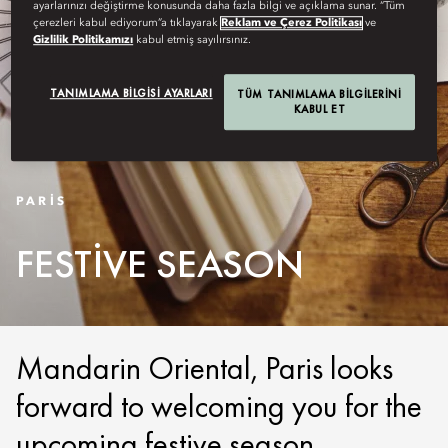
ayarlarınızı değiştirme konusunda daha fazla bilgi ve açıklama sunar. “Tüm
çerezleri kabul ediyorum”a tıklayarak
Reklam ve Çerez Politikası
ve
Gizlilik Politikamızı
kabul etmiş sayılırsınız.
TANIMLAMA BILGISI AYARLARI
TÜM TANIMLAMA BILGILERINI
KABUL ET
PARIS
FESTIVE SEASON
Mandarin Oriental, Paris looks
forward to welcoming you for the
upcoming festive season.