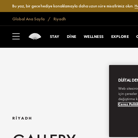
Bu yaz, bir gece hediye konaklamayla daha uzun süre misafirimiz olun.
H
Global Ana Sayfa
Riyadh
STAY
DINE
WELLNESS
EXPLORE
DIJITAL D
Web sitesini
için çerezler
değiştirme k
Çerez Politi
RIYADH