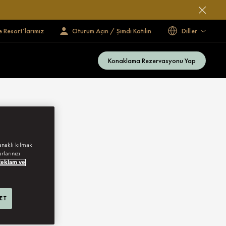
e Resort’larımız
Oturum Açın / Şimdi Katılın
Diller
Konaklama Rezervasyonu Yap
anaklı kılmak
rlarınızı
Reklam ve
 ET