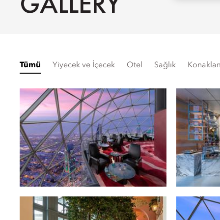
GALLERY
Tümü
Yiyecek ve İçecek
Otel
Sağlık
Konakla