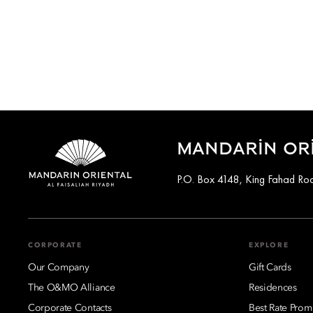
MANDARIN ORI
P.O. Box 4148, King Fahad Roa
CORPORATE
EXPLORE
Our Company
Gift Cards
The O&MO Alliance
Residences
Corporate Contacts
Best Rate Prom