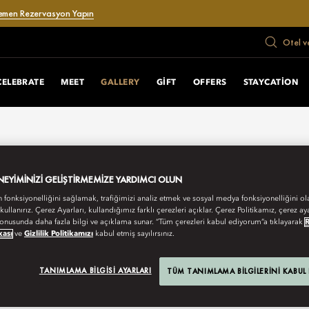
emen Rezervasyon Yapın
Otel v
CELEBRATE
MEET
GALLERY
GIFT
OFFERS
STAYCATION
ENEYIMINIZI GELIŞTIRMEMIZE YARDIMCI OLUN
n fonksiyonelliğini sağlamak, trafiğimizi analiz etmek ve sosyal medya fonksiyonelliğini ol
 kullanırız. Çerez Ayarları, kullandığımız farklı çerezleri açıklar. Çerez Politikamız, çerez aya
onusunda daha fazla bilgi ve açıklama sunar. “Tüm çerezleri kabul ediyorum”a tıklayarak
kası
ve
Gizlilik Politikamızı
kabul etmiş sayılırsınız.
TANIMLAMA BILGISI AYARLARI
TÜM TANIMLAMA BILGILERINI KABUL