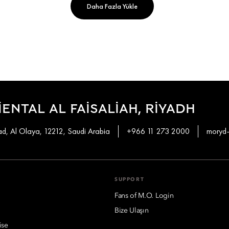
Daha Fazla Yükle
ENTAL AL FAISALIAH, RIYADH
d, Al Olaya, 12212, Saudi Arabia
+966 11 273 2000
moryd-
SUPPORT
Fans of M.O. Login
Bize Ulaşın
ise