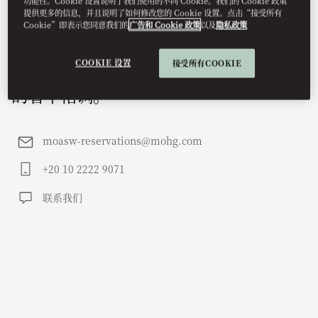
功能性。Cookie 设置说明了我们使用的不同 Cookie。我们的 Cookie 政策
提供更多的信息，并且说明了如何修改您的 Cookie 设置。点击“接受所有
色的花岗岩峭壁上俯瞰象岛。这座酒店以
Cookie”即表示您同意我们的
广告和 Cookie 政策
以及
隐私政策
历史与自然景观为根基，彰显静谧而尊贵
COOKIE 设置
接受所有COOKIE
的奢华格调。
moasw-reservations@mohg.com
+20 10 2222 9071
联系我们