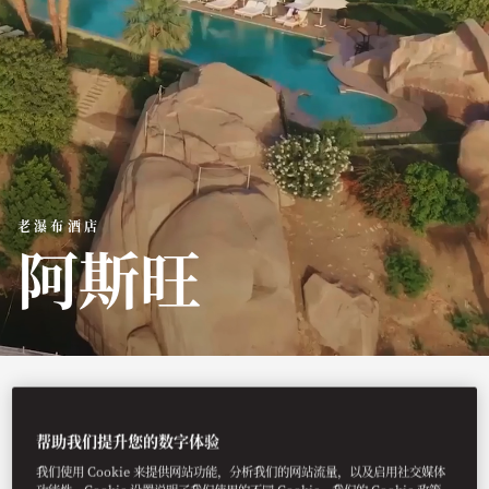
老瀑布酒店
阿斯旺
阿斯旺老瀑布酒店是一座充满传奇色彩的
帮助我们提升您的数字体验
豪华酒店，坐落在尼罗河畔，从一座粉红
我们使用 Cookie 来提供网站功能，分析我们的网站流量，以及启用社交媒体