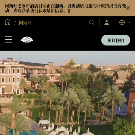
阿斯旺老瀑布酒店目前正在翻新。各类酒店设施的开放情况或有变
动，欢迎联系我们获取最新信息。]]
全球首页
阿斯旺
登
我
语
录/
们
言
立
的
即
预订住宿
加
酒
入
店
和
度
假
村