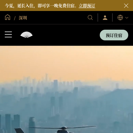
今夏，延长入住，即可享一晚免费住宿。
立即预订
全球首页
深圳
登
我
语
录/
们
言
立
的
即
预订住宿
加
酒
入
店
和
度
假
村