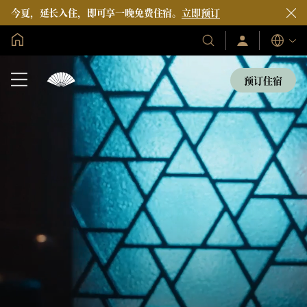
今夏，延长入住，即可享一晚免费住宿。
立即预订
全球首页
登
我
语
录/
们
言
立
的
即
预订住宿
加
酒
入
店
和
度
假
村