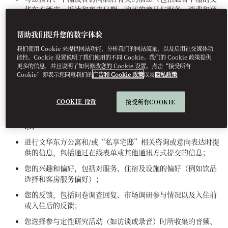
华东方酒店、抵达和离店日期、购买的商品与服务、消费和预
订的模式以及相关指标）；
帮助我们提升您的数字体验
政府签发的身份识别信息（例如护照号码、身份证号码、签证
详情或其他身份证明文件）；
我们使用 Cookie 来提供网站功能，分析我们的网站流量，以及启用社交媒体功
能性。Cookie 设置说明了我们使用的不同 Cookie。我们的 Cookie 政策提供
满足您的特殊要求和/或特定住宿安排而必要的信息；
更多的信息，并且说明了如何修改您的 Cookie 设置。点击“接受所有
Cookie”即表示您同意我们的
广告和 Cookie 政策
以及
隐私政策
忠诚度信息，包括忠诚度计划会员资格与状态、在线账户详
情、个人资料或密码详情，以及任何常客计划或者出行合作伙
伴计划附属关系；
COOKIE 设置
接受所有COOKIE
您与我们联系的通信记录副本，包括电子邮件、消息和通话记
录；
进行文华东方公寓和/或“私享宅邸”相关咨询或意向表达时提
供的信息，包括通过在线表单或其他通讯方式提交的信息；
您的兴趣和偏好，包括对服务、住宿及设施的偏好（例如饮品
选择和客房服务偏好）；
您的反馈，包括问卷调查回复、市场调研参与情况以及入住前
或入住后的反馈；
您选择参与定性研究活动（如访谈或录音）时所收集的音频、