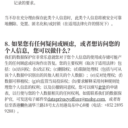
记录的要求。
当不存在充分理由保存此类个人信息时，此类个人信息将被安全可靠
地删除、处置、匿名化和/或封锁（在适用法律允许的情况下）。
8. 如果您有任何疑问或顾虑，或者想访问您的
个人信息，您可以做什么？
我们的数据保护官非常乐意就您对于您个人信息的使用或存储可能产
生的任何顾虑或问询作出答复。您的主要权利（取决于适用法律）包
括：(a)访问权；(b)改正权；(c)删除权；(d)限制处理权（包括与可从
该个人数据中识别出的其他人相关的个人数据）；(e)反对处理权；(f)
数据可移植权；(g)向监管当局投诉权；(h)要求解释采用何种规则处
理您个人信息的权利；以及(i)撤销同意权。您可以填写
此处
的申请
表，以行使与您的个人数据相关的任何权利。如需联系我们的数据保
护官，可发送电子邮件至
dataprivacyofficer@mohg.com
，或者寄
信至香港鲗鱼涌华兰路18号太古坊港岛东中心8楼（电话：+852 2895
9288）。