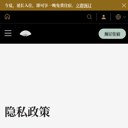
今夏，延长入住，即可享一晚免费住宿。
立即预订
全球首页
登
我
语
录/
们
言
立
的
即
预订住宿
加
酒
入
店
和
度
假
村
隐私政策