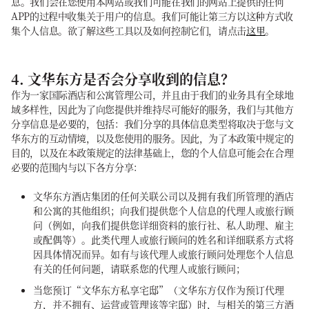
息。我们会在您使用本网站或我们可能在我们的网站上提供的任何
APP的过程中收集关于用户的信息。我们可能让第三方以这种方式收
集个人信息。欲了解这些工具以及如何控制它们，请点击
这里
。
4. 文华东方是否会分享收到的信息？
作为一家国际酒店和公寓管理公司，并且由于我们的业务具有全球地
域多样性，因此为了向您提供并维持尽可能好的服务，我们与其他方
分享信息是必要的，包括：我们分享的具体信息类型将取决于您与文
华东方的互动情境，以及您使用的服务。因此，为了本政策中规定的
目的，以及在本政策规定的法律基础上，您的个人信息可能会在合理
必要的范围内与以下各方分享：
文华东方酒店集团的任何关联公司以及拥有我们所管理的酒店
和公寓的其他组织；向我们提供您个人信息的代理人或旅行顾
问（例如，向我们提供您详细资料的旅行社、私人助理、雇主
或配偶等）。此类代理人或旅行顾问的姓名和详细联系方式将
因具体情况而异。如有与该代理人或旅行顾问处理您个人信息
有关的任何问题，请联系您的代理人或旅行顾问；
当您预订“文华东方私享宅邸”（文华东方仅作为预订代理
方，并不拥有、运营或管理该等宅邸）时，与相关的第三方酒