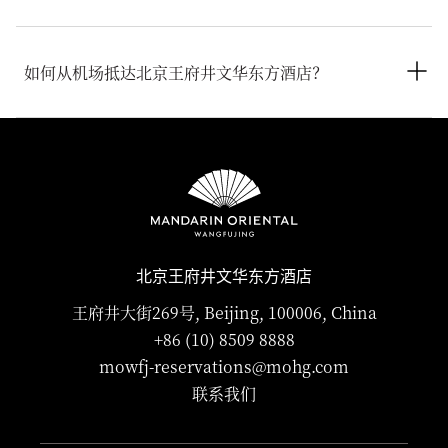
北京王府井文华东方酒店位于中国北京市东城区王府井大街269
号王府中環上层，邮编：100006。
如何从机场抵达北京王府井文华东方酒店？
酒店距离北京首都国际机场(PEK)约30至40分钟车程，距离北京
大兴国际机场(PKX)约35至50分钟车程。如提前联系酒店，酒店
团队可为您安排私人机场接送服务，确保您顺畅抵达酒店。
北京王府井文华东方酒店
王府井大街269号, Beijing, 100006, China
+86 (10) 8509 8888
mowfj-reservations@mohg.com
联系我们