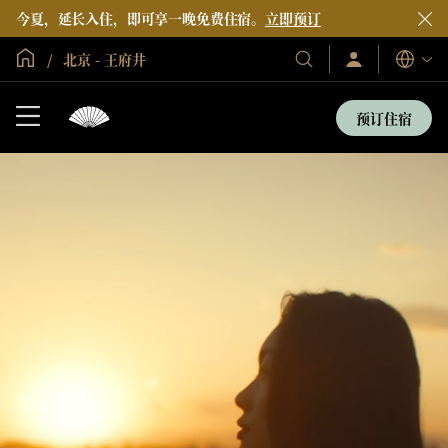
今夏，延长入住，即可享一晚免费住宿。
立即预订
全球首页
北京 - 王府井
登
我
语
录/
们
言
立
的
即
预订住宿
加
酒
入
店
和
度
假
村