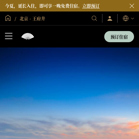
今夏，延长入住，即可享一晚免费住宿。
立即预订
全球首页
北京 - 王府井
登
我
语
录/
们
言
立
的
即
预订住宿
加
酒
入
店
和
度
假
村