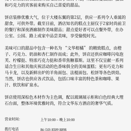
和巧克力的宾客前来购买自己喜爱的甜品。
饼店装修优雅大气，位于大楼东翼的第2层，供应一系列令人垂涎的
甜食，可供外带。截至目前，酒店知名的糕点主厨仅于2家时尚前卫
的餐厅和深夜酒廊制作美味甜品；甜点爱好者可以点餐外带，在办
公室、公园、路上或家中品尝美味，享受愉悦时光。
美味可口的甜品中包含一种名为 “文华柑橘” 的精致糕点，由橙
子、巧克力、奶油和杏仁制作而成；此外，饼店还供应咖啡闪电泡
芙、柠檬挞、特浓巧克力挞和香草焦糖慕斯。这里不仅呈献一系列
适合生日和其他庆祝活动的色香味俱全的美味蛋糕；更有巧克力和
马卡龙，以及新鲜出炉的羊角面包、法棍面包、松饼等各色烘焙。
当然，饼店也供应各式饮品，包括口味丰富的特色茶和咖啡、果
汁、软饮和矿泉水。
饼店使用深棕色木材作为主色调，配以玻璃展示柜和白色经典大理
石台面，整体环境优雅时尚，符合文华东方酒店的奢华气质。
营业时间：
上午10:00 – 晚上10:00
拨打电话
86 (10) 8509 8898