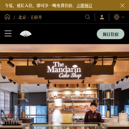
今夏，延长入住，即可享一晚免费住宿。
立即预订
全球首页
北京 - 王府井
登
我
语
录/
们
言
立
的
即
预订住宿
加
酒
入
店
和
度
假
村