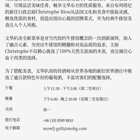
境，尽情品尝美味佳肴，畅享文华东方的优质服务。来自布列塔尼
的新任行政总厨Christophe Riou从法国文化和美食中汲取灵感，
精选优质的食材，创造出别出心裁的招牌菜式，并为经典牛排馆美
食注入个人风格。
文华扒房全新菜单是对当代纽约牛排馆概念的一次创新演绎，加入
了融合元素，为突出牛排馆的精髓和对高品质的追求，主厨
Christophe不仅精心挑选了100%天然无添加的木炭，而且倾注心
血于肉类的选择。
为了搭配美食，文华扒房的侍酒师从世界各地的新旧世界酒庄中挑
选了逾百款特色年份的葡萄酒，丰富宾客们的配餐选择。
午餐
上午11:30 - 下午2:00（周二至周日）
晚餐
下午6:00 - 晚上10:00（星期二至星期日）
关闭
周一
拨打电话
+86 (10) 8509 8810
电子邮箱
mowfj-grill@mohg.com