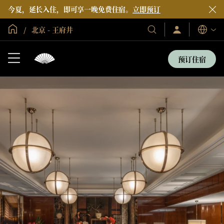
今夏，延长入住，即可享一晚免费住宿。
立即预订
全球首页
北京 - 王府井
登
我
语
录/
们
言
立
的
即
预订住宿
加
酒
入
店
和
度
假
村