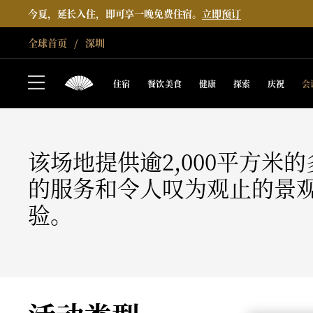
今夏，延长入住，即可享一晚免费住宿。
立即预订
全球首页
深圳
深圳
会议
住宿
餐饮美食
健康
探索
庆祝
会
该场地提供逾2,000平方
的服务和令人叹为观止的景
验。