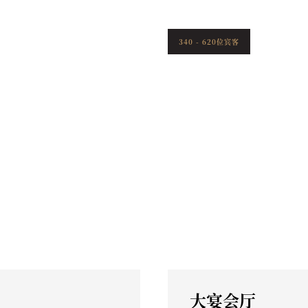
340 - 620位宾客
大宴会厅