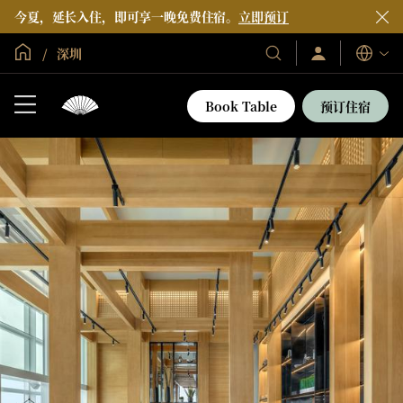
今夏，延长入住，即可享一晚免费住宿。
立即预订
全球首页
深圳
登
我
语
录/
们
言
立
的
即
Book Table
预订住宿
加
酒
入
店
和
度
假
村