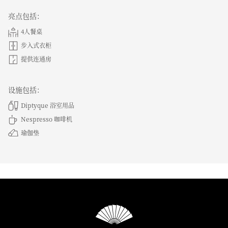
亮点包括：
4人餐桌
步入式衣柜
提供连通房
设施包括：
Diptyque 浴室用品
Nespresso 咖啡机
瑜伽垫