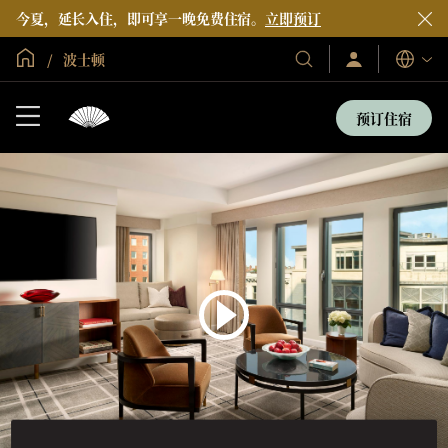
今夏，延长入住，即可享一晚免费住宿。
立即预订
全球首页
波士顿
登
我
语
录/
们
言
立
的
即
预订住宿
加
酒
入
店
和
度
假
村