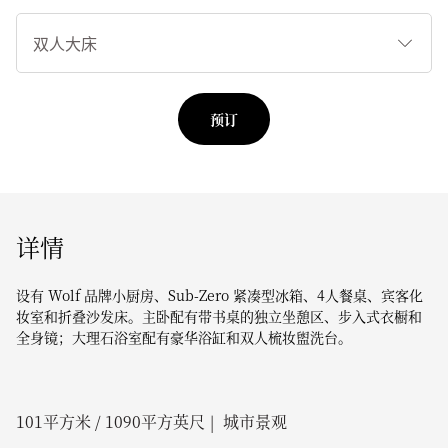
睡
床
类
型
预订
详情
设有 Wolf 品牌小厨房、Sub-Zero 紧凑型冰箱、4人餐桌、宾客化
妆室和折叠沙发床。主卧配有带书桌的独立坐憩区、步入式衣橱和
全身镜；大理石浴室配有豪华浴缸和双人梳妆盥洗台。
101
平方米 /
1090
平方英尺
城市景观