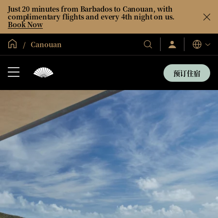
Just 20 minutes from Barbados to Canouan, with
complimentary flights and every 4th night on us.
Book Now
全球首页
Canouan
登
我
语
录/
们
言
立
的
即
预订住宿
加
酒
入
店
和
度
假
村