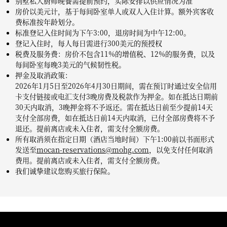
别墅私人厨师晚餐需提前预约，实际安排以供应情况为准
房价以美元计，基于每间卧室单人或双人入住计算。额外宾客收
费标准按年龄划分。
标准登记入住时间为下午3:00，退房时间为中午12:00。
登记入住时，每人每日需进行300美元的预授权
税费及服务费：房价不包含11%的增值税、12%的服务费，以及
每间卧室每晚3美元的气候韧性税。
押金及取消政策：
2026年1月5日至2026年4月30日期间，需在预订时通过安全信用
卡支付链接或电汇支付3晚房费及税款作为押金。如在抵达日期前
30天内取消，3晚押金将不予返还。需在抵达日前至少提前14天
支付全部房费，如在抵达日前14天内取消，已付全部房费将不予
退还。提前离店或未入住者，需支付全额房费。
所有取消须在指定日期（酒店当地时间）下午1:00前以书面形式
发送至
mocan-reservations@mohg.com
，以免支付任何取消
费用。提前离店或未入住者，需支付全额房费。
我们诚挚建议您购买旅行保险。