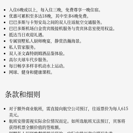
入住6晚或以上，每入住三晚，免费尊享一晚住宿。
优惠可累积至多达18晚，其中至多6晚免费。
巴巴多斯与卡努安岛之间的双人往返航空交通服务。
巴巴多斯机场白金贵宾级接机服务与贵宾休息室使用权益。
抵达当日欢迎礼遇。
专属别墅私人厨师晚宴，静赏浩瀚海景。
私人管家服务。
双人圣文森特朗姆酒品鉴体验。
高尔夫球车代步服务。
每日畅享多样非机动水上运动。
网球、健身和健康课程。
条款和细则
对于额外商业航班，需直接向航空公司预订，往返票价为每人615
美元。
航班安排需视实际余位情况而定。如所选航班无法预订，宾客将
获得机票全额价值的签账额。