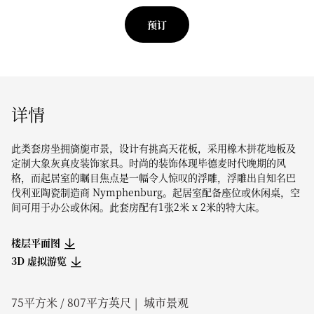
预订
详情
此类套房坐拥旖旎市景，设计有挑高天花板，采用橡木拼花地板及
定制大象灰真皮装饰家具。时尚的装饰体现毕德麦时代晚期的风
格，而起居室的瞩目焦点是一幅令人惊叹的浮雕，浮雕出自知名巴
伐利亚陶瓷制造商 Nymphenburg。起居室配备座位或休闲桌，空
间可用于办公或休闲。此套房配有1张2米 x 2米的特大床。
楼层平面图
3D 虚拟游览
75
平方米 /
807
平方英尺
城市景观