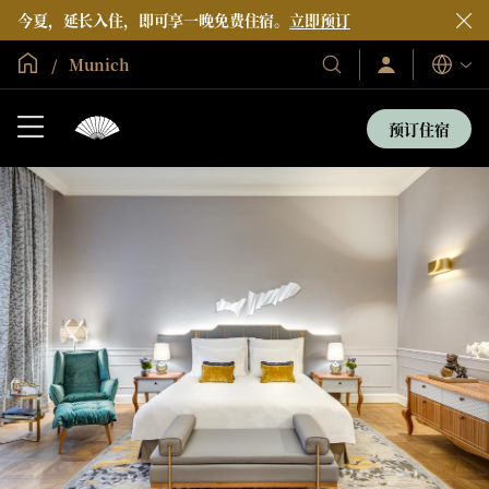
今夏，延长入住，即可享一晚免费住宿。
立即预订
全球首页
Munich
登
我
语
录/
们
言
立
的
即
预订住宿
加
酒
入
店
和
度
假
村