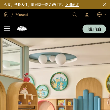
今夏，延长入住，即可享一晚免费住宿。
立即预订
全球首页
Muscat
登
我
语
录/
们
言
立
的
即
预订住宿
加
酒
入
店
和
度
假
村