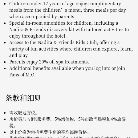
Children under 12 years of age enjoy complimentary
meals from the children’s menu, three meals per day
when accompanied by parents.
Special in-room amenities for children, including a
Nadira & Friends discovery kit with tailored activities to
enjoy throughout the hotel.
Access to the Nadira & Friends Kids Club, offering a
variety of fun activities where children can explore, learn,
and play.
Parents enjoy 20% off spa treatments.
Additional benefits available when you log into or join
Fans of M.O.
条款和细则
需收取地方税。
房价另加收8%服务费、5%增值税、5%市政当局税和4%旅游
税。
以上价格为包括免费住宿的平均每晚价格。