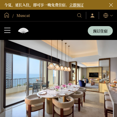
今夏，延长入住，即可享一晚免费住宿。
立即预订
全球首页
Muscat
登
我
语
录/
们
言
立
的
即
预订住宿
加
酒
入
店
和
度
假
村