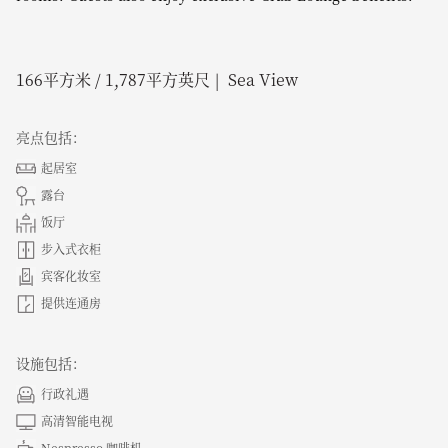
166
平方米 /
1,787
平方英尺
Sea View
亮点包括：
起居室
露台
饭厅
步入式衣柜
宾客化妆室
提供连通房
设施包括：
行政礼遇
高清智能电视
Nespresso 咖啡机