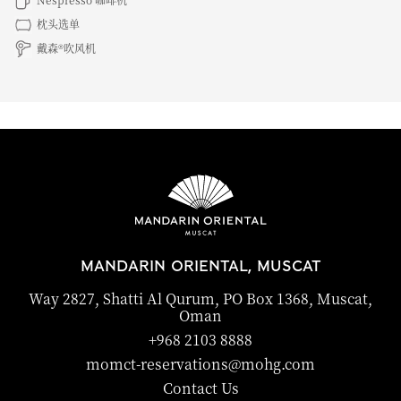
枕头选单
戴森®吹风机
MANDARIN ORIENTAL, MUSCAT
Way 2827, Shatti Al Qurum, PO Box 1368, Muscat,
Oman
+968 2103 8888
momct-reservations@mohg.com
Contact Us