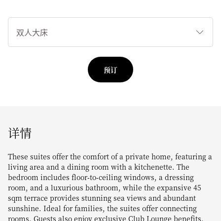
睡
床
类
型
预订
详情
These suites offer the comfort of a private home, featuring a
living area and a dining room with a kitchenette. The
bedroom includes floor‑to‑ceiling windows, a dressing
room, and a luxurious bathroom, while the expansive 45
sqm terrace provides stunning sea views and abundant
sunshine. Ideal for families, the suites offer connecting
rooms. Guests also enjoy exclusive Club Lounge benefits.