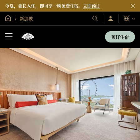
今夏，延长入住，即可享一晚免费住宿。
立即预订
全球首页
新加坡
登
我
语
录/
们
言
立
的
即
预订住宿
加
酒
入
店
和
度
假
村