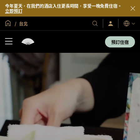
今年夏天，在我們的酒店入住更長時間，享受一晚免費住宿。
立即預訂
全球首頁
台北
登
我
語
入/
們
言
立
的
即
預訂住宿
加
酒
入
店
及
度
假
村