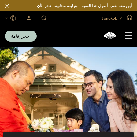
أبق معنا لفترة أطول هذا الصيف مع ليلة مجانية.
احجز الآن
الصفحة الرئيسية العالمية
Bangkok
اللغات
فنادقنا
سجّل
الدخول/
ومنتجعاتنا
انضم
الآن
احجز إقامة