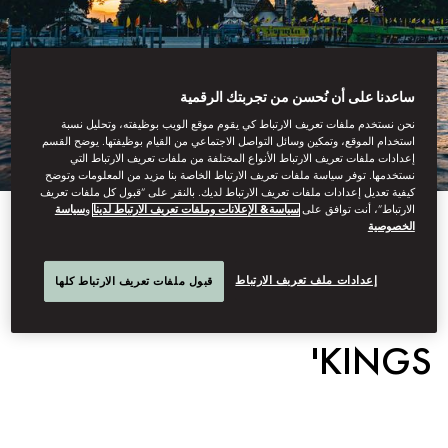
ساعدنا على أن نُحسن من تجربتك الرقمية
نحن نستخدم ملفات تعريف الارتباط كي يقوم موقع الويب بوظيفته، وتحليل نسبة
استخدام الموقع، وتمكين وسائل التواصل الاجتماعي من القيام بوظيفتها. يوضح القسم
إعدادات ملفات تعريف الارتباط الأنواع المختلفة من ملفات تعريف الارتباط التي
نستخدمها. توفر سياسة ملفات تعريف الارتباط الخاصة بنا مزيد من المعلومات وتوضح
كيفية تعديل إعدادات ملفات تعريف الارتباط لديك. بالنقر على “قبول كل ملفات تعريف
الارتباط”، أنت توافق على
سياسة& الإعلانات وملفات تعريف الارتباط لدينا
و
سياسة
الخصوصية
View All
CRUISE THE 'RIVER OF
إعدادات ملف تعريف الارتباط
قبول ملفات تعريف الارتباط كلها
KINGS'