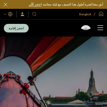
أبق معنا لفترة أطول هذا الصيف مع ليلة مجانية.
احجز الآن
الصفحة الرئيسية العالمية
Bangkok
اللغات
فنادقنا
سجّل
الدخول/
ومنتجعاتنا
انضم
الآن
احجز إقامة