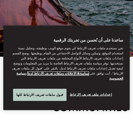
ساعدنا على أن نُحسن من تجربتك الرقمية
نحن نستخدم ملفات تعريف الارتباط كي يقوم موقع الويب بوظيفته، وتحليل نسبة
استخدام الموقع، وتمكين وسائل التواصل الاجتماعي من القيام بوظيفتها. يوضح القسم
إعدادات ملفات تعريف الارتباط الأنواع المختلفة من ملفات تعريف الارتباط التي
نستخدمها. توفر سياسة ملفات تعريف الارتباط الخاصة بنا مزيد من المعلومات وتوضح
View All
كيفية تعديل إعدادات ملفات تعريف الارتباط لديك. بالنقر على “قبول كل ملفات تعريف
الارتباط”، أنت توافق على
سياسة& الإعلانات وملفات تعريف الارتباط لدينا
و
سياسة
الخصوصية
RESILIENT CANAL
إعدادات ملف تعريف الارتباط
قبول ملفات تعريف الارتباط كلها
COMMUNITIES