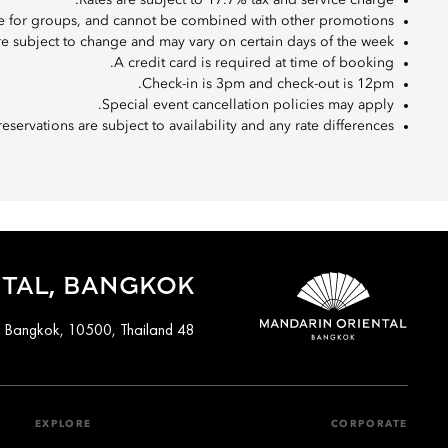
Rates are subject to 17.7% tax and service charge.
able for groups, and cannot be combined with other promotions.
re subject to change and may vary on certain days of the week.
A credit card is required at time of booking.
Check-in is 3pm and check-out is 12pm.
Special event cancellation policies may apply.
eservations are subject to availability and any rate differences.
TAL, BANGKOK
48 Oriental Avenue, Bangkok, 10500, Thailand
EXPLORE
CORPORATE