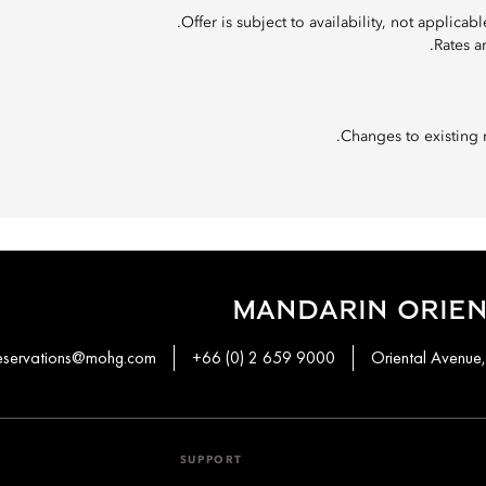
Offer is subject to availability, not applic
Rates a
Changes to existing r
MANDARIN ORIEN
eservations@mohg.com
+66 (0) 2 659 9000
SUPPORT