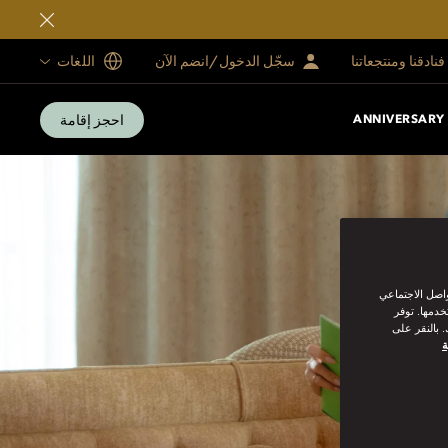
فنادقنا ومنتجعاتنا
سجّل الدخول/انضم الآن
اللغات
احجز إقامة
واصل الاجتماعي
خدمها. توفر
 بالنقر على
ة