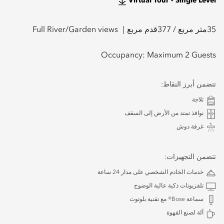
Virtual Tour - Single Level
35
متر مربع /
377
قدم مربع
Full River/Garden views
Occupancy:
Maximum 2 Guests
تتضمن أبرز النقاط:
ثلاجة
نوافذ تمتد من الأرض إلى السقف
غرفة دوش
تتضمن التجهيزات:
خدمات الخادم الشخصي على مدار 24 ساعة
تلفزيونات ذكية عالية الوضوح
سماعة Bose® مع تقنية بلوتوث
آلة لصنع القهوة