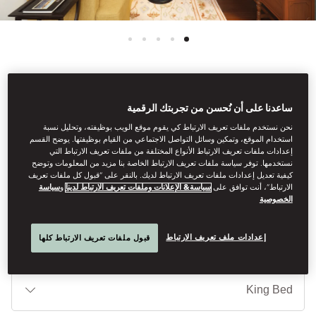
See All Rooms
ساعدنا على أن نُحسن من تجربتك الرقمية
CHAO PHRAYA ROOM
نحن نستخدم ملفات تعريف الارتباط كي يقوم موقع الويب بوظيفته، وتحليل نسبة
استخدام الموقع، وتمكين وسائل التواصل الاجتماعي من القيام بوظيفتها. يوضح القسم
إعدادات ملفات تعريف الارتباط الأنواع المختلفة من ملفات تعريف الارتباط التي
نستخدمها. توفر سياسة ملفات تعريف الارتباط الخاصة بنا مزيد من المعلومات وتوضح
كيفية تعديل إعدادات ملفات تعريف الارتباط لديك. بالنقر على “قبول كل ملفات تعريف
This luxurious room has an entrance area leading to a spacious
الارتباط”، أنت توافق على
سياسة& الإعلانات وملفات تعريف الارتباط لدينا
و
سياسة
bedroom and a separate living area with a comfortable sofa.
الخصوصية
إعدادات ملف تعريف الارتباط
قبول ملفات تعريف الارتباط كلها
أنوا
الأ