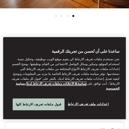
See All Rooms
ساعدنا على أن نُحسن من تجربتك الرقمية
JUNIOR TERRACE SUITE
نحن نستخدم ملفات تعريف الارتباط كي يقوم موقع الويب بوظيفته، وتحليل نسبة
استخدام الموقع، وتمكين وسائل التواصل الاجتماعي من القيام بوظيفتها. يوضح القسم
إعدادات ملفات تعريف الارتباط الأنواع المختلفة من ملفات تعريف الارتباط التي
This large junior suite is ideal for long-staying guests looking for
نستخدمها. توفر سياسة ملفات تعريف الارتباط الخاصة بنا مزيد من المعلومات وتوضح
a large open plan space with a combined sitting and dining
كيفية تعديل إعدادات ملفات تعريف الارتباط لديك. بالنقر على “قبول كل ملفات تعريف
الارتباط”، أنت توافق على
سياسة& الإعلانات وملفات تعريف الارتباط لدينا
و
سياسة
area. It features a wonderful terrace of 17sqm/188sqf and a
الخصوصية
working desk.
إعدادات ملف تعريف الارتباط
قبول ملفات تعريف الارتباط كلها
أنوا
الأ