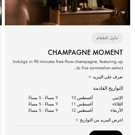
تناول الطعام
CHAMPAGNE MOMENT
Indulge in 90 minutes free‑flow champagne, featuring up
to five sommelier‑select...
تعرف على المزيد
التواريخ القادمة
الإثنين
أغسطس 10
9 مساءً
-
5 مساءً
الثلاثاء
أغسطس 11
9 مساءً
-
5 مساءً
الأربعاء
أغسطس 12
9 مساءً
-
5 مساءً
اعرض المزيد من التواريخ