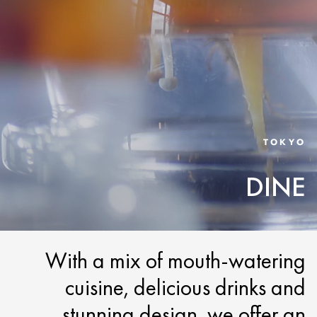
TOKYO
DINE
With a mix of mouth-watering
cuisine, delicious drinks and
stunning design, we offer an