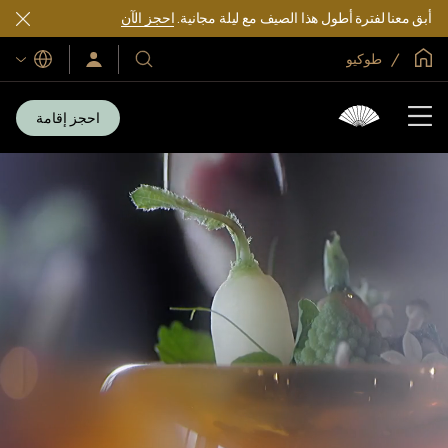
أبق معنا لفترة أطول هذا الصيف مع ليلة مجانية.
احجز الآن
الصفحة الرئيسية العالمية
طوكيو
اللغات
فنادقنا
سجّل
الدخول/
ومنتجعاتنا
انضم
الآن
احجز إقامة