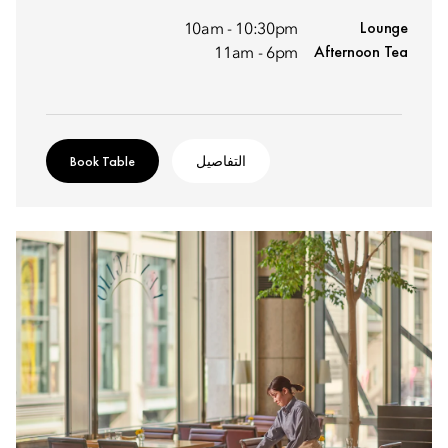
Lounge
10am - 10:30pm
Afternoon Tea
11am - 6pm
التفاصيل
Book Table