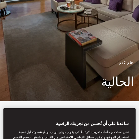
طوكيو
الحالية
يشتمل الفندق على 22 جناحًا
و157 غرفةً تجسد الأسلوب
ساعدنا على أن نُحسن من تجربتك الرقمية
نحن نستخدم ملفات تعريف الارتباط كي يقوم موقع الويب بوظيفته، وتحليل نسبة
والتصميم الياباني بامتياز، وتمزج
استخدام الموقع، وتمكين وسائل التواصل الاجتماعي من القيام بوظيفتها. يوضح القسم