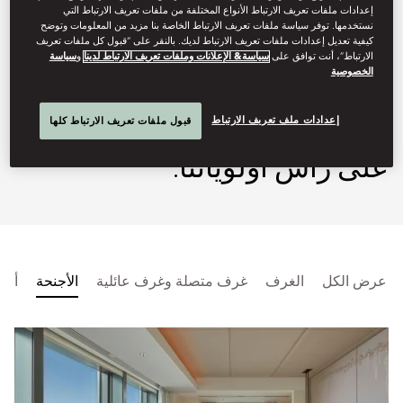
إعدادات ملفات تعريف الارتباط الأنواع المختلفة من ملفات تعريف الارتباط التي
الفخامة الحديثة مع الرحابة في
نستخدمها. توفر سياسة ملفات تعريف الارتباط الخاصة بنا مزيد من المعلومات وتوضح
كيفية تعديل إعدادات ملفات تعريف الارتباط لديك. بالنقر على “قبول كل ملفات تعريف
المساحات. في ماندارين
الارتباط”، أنت توافق على
سياسة& الإعلانات وملفات تعريف الارتباط لدينا
و
سياسة
الخصوصية
أورينتال، طوكيو، تأتي راحة
إعدادات ملف تعريف الارتباط
قبول ملفات تعريف الارتباط كلها
وصحة وسلامة ضيوفنا وزملائنا
على رأس أولوياتنا.
عرض الكل
الغرف
غرف متصلة وغرف عائلية
الأجنحة
أجن