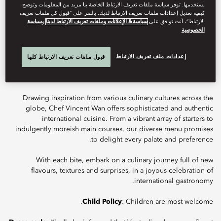
نستخدمها. توفر سياسة ملفات تعريف الارتباط الخاصة بنا مزيد من المعلومات وتوضح
كيفية تعديل إعدادات ملفات تعريف الارتباط لديك. بالنقر على “قبول كل ملفات تعريف
الارتباط”، أنت توافق على
سياسة& الإعلانات وملفات تعريف الارتباط لدينا
و
سياسة
الخصوصية
Located on the 2nd floor and boasting a 25-metre-high ceiling,
Ventaglio offers a unique dining experience filled with natural
إعدادات ملف تعريف الارتباط
قبول ملفات تعريف الارتباط كلها
light. The iconic Benjamin tree, also known as the tree of
happiness, greets guests as they enter, setting the tone for a truly
memorable occasion.
Drawing inspiration from various culinary cultures across the
globe, Chef Vincent Wan offers sophisticated and authentic
international cuisine. From a vibrant array of starters to
indulgently moreish main courses, our diverse menu promises
to delight every palate and preference.
With each bite, embark on a culinary journey full of new
flavours, textures and surprises, in a joyous celebration of
international gastronomy.
Child Policy
: Children are most welcome.