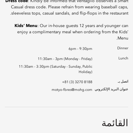
Dress code
: Kindly be informed that Ventaglio observes a Smart
Casual dress code. Please refrain from wearing baseball caps,
sleeveless tops, casual sandals, and flip-flops in the restaurant.
Kids’ Menu
: Our in-house guests 12 years and younger can
enjoy a complimentary meal when ordering from the Kids’
Menu.
Dinner
6pm - 9:30pm
Lunch
11:30am - 3pm (Monday - Friday)
11:30am - 3:30pm (Saturday - Sunday, Public
Holiday)
اتصل بـ
+81 (3) 3270 8188
عنوان البريد الإلكتروني
motyo-fbres@mohg.com
القائمة