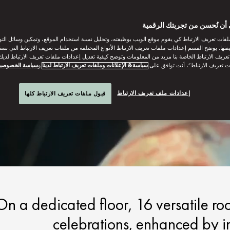
أن نُحسن من تجربتك الرقمية
فات تعريف الارتباط كي يقوم موقع الويب بوظيفته، وتحليل نسبة استخدام الموقع، وتمكين وسائل الت
فتها. يوضح القسم إعدادات ملفات تعريف الارتباط الأنواع المختلفة من ملفات تعريف الارتباط التي نست
ريف الارتباط الخاصة بنا مزيد من المعلومات وتوضح كيفية تعديل إعدادات ملفات تعريف الارتباط لديك.
ت تعريف الارتباط”، أنت توافق على
سياسة& الإعلانات وملفات تعريف الارتباط لدينا
و
سياسة الخصوصي
إعدادات ملف تعريف الارتباط
قبول ملفات تعريف الارتباط كلها
On a dedicated floor, 16 versatile roo
celebrations, enhanced by i