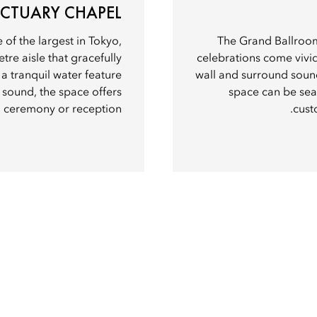
CTUARY CHAPEL
of the largest in Tokyo,
The Grand Ballroom 
tre aisle that gracefully
celebrations come vivid
a tranquil water feature
wall and surround sound
 sound, the space offers
space can be sea
 a ceremony or reception.
cust