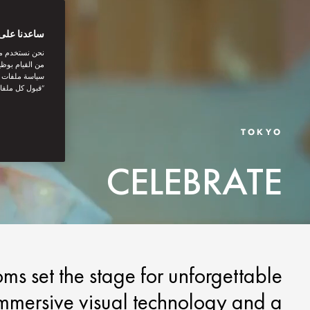
ساعدنا على 
نحن نستخدم مل
من القيام بوظي
سياسة ملفات تع
“قبول كل ملفا
TOKYO
CELEBRATE
ms set the stage for unforgettable
mmersive visual technology and a