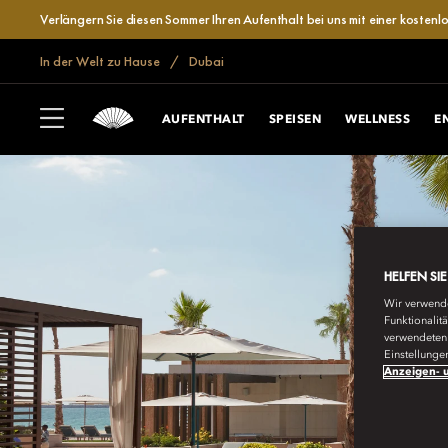
Verlängern Sie diesen Sommer Ihren Aufenthalt bei uns mit einer kosten
In der Welt zu Hause
Dubai
AUFENTHALT
SPEISEN
WELLNESS
E
HELFEN SI
Wir verwende
Funktionalit
verwendeten 
Einstellunge
Anzeigen- u