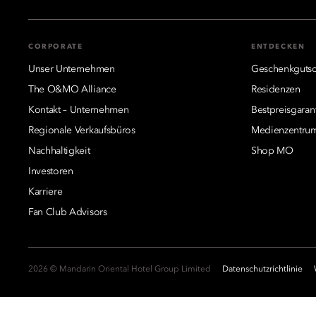
CORPORATE
ENTDECKEN
Unser Unternehmen
Geschenkgutsc
The O&MO Alliance
Residenzen
Kontakt – Unternehmen
Bestpreisgaran
Regionale Verkaufsbüros
Medienzentru
Nachhaltigkeit
Shop MO
Investoren
Karriere
Fan Club Advisors
2026 © Mandarin Oriental Hotel Group Limited
Datenschutzrichtlinie