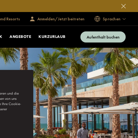
und Resorts
Anmelden/Jetzt beitreten
Sprachen
Aufenthalt buchen
K
ANGEBOTE
KURZURLAUB
ieren und die
nen von uns
e Ihre Cookie-
serer