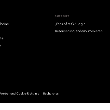
SUPPORT
heine
„Fans of M.O.“-Login
Reservierung ändern/stornieren
tie
m
Werbe- und Cookie-Richtlinie
Rechtliches