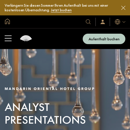
Verlängern Sie diesen Sommer Ihren Aufenthalt bei uns mit einer
kostenlosen Übernachtung.
Jetzt buchen
In der Welt zu Hause
Sprache
Unsere
Anmelden/Jetzt
beitreten
Hotels
und
Aufenthalt buchen
Resorts
MANDARIN ORIENTAL HOTEL GROUP
ANALYST
PRESENTATIONS