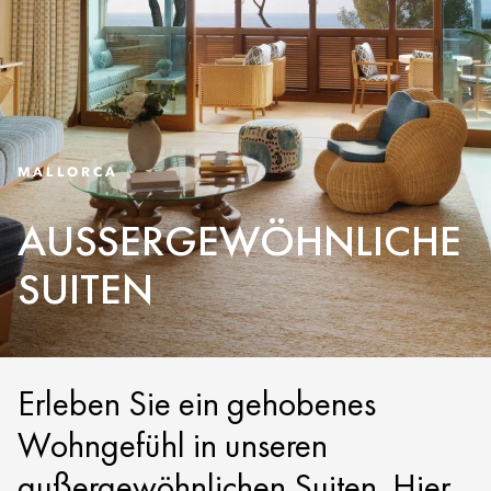
MALLORCA
AUSSERGEWÖHNLICHE S
UITEN
Erleben Sie ein gehobenes
Wohngefühl in unseren
außergewöhnlichen Suiten. Hier