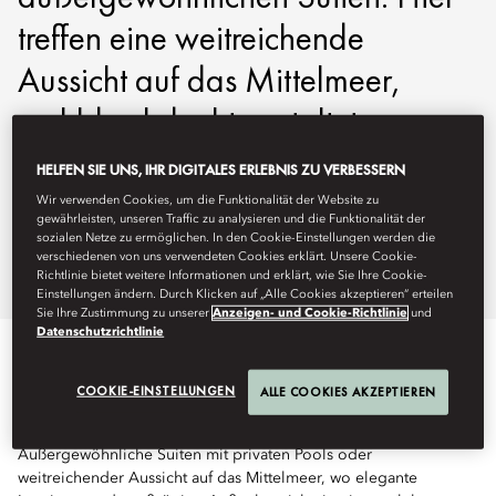
treffen eine weitreichende
Aussicht auf das Mittelmeer,
wohldurchdacht gestaltete
Interieurs und eine lebendige
HELFEN SIE UNS, IHR DIGITALES ERLEBNIS ZU VERBESSERN
Atmosphäre auf einen
Wir verwenden Cookies, um die Funktionalität der Website zu
gewährleisten, unseren Traffic zu analysieren und die Funktionalität der
außergewöhnlichen Service.
sozialen Netze zu ermöglichen. In den Cookie-Einstellungen werden die
verschiedenen von uns verwendeten Cookies erklärt. Unsere Cookie-
Richtlinie bietet weitere Informationen und erklärt, wie Sie Ihre Cookie-
Einstellungen ändern. Durch Klicken auf „Alle Cookies akzeptieren“ erteilen
Sie Ihre Zustimmung zu unserer
Anzeigen- und Cookie-Richtlinie
und
Datenschutzrichtlinie
SIGNATURE-SUITEN
COOKIE-EINSTELLUNGEN
ALLE COOKIES AKZEPTIEREN
Der Höhepunkt außergewöhnlicher Aufenthalte auf Mallorca.
Außergewöhnliche Suiten mit privaten Pools oder
weitreichender Aussicht auf das Mittelmeer, wo elegante