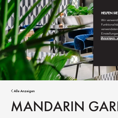
HELFEN SI
Wir verwende
Funktionalit
verwendeten 
Einstellunge
Anzeigen- u
Alle Anzeigen
MANDARIN GAR