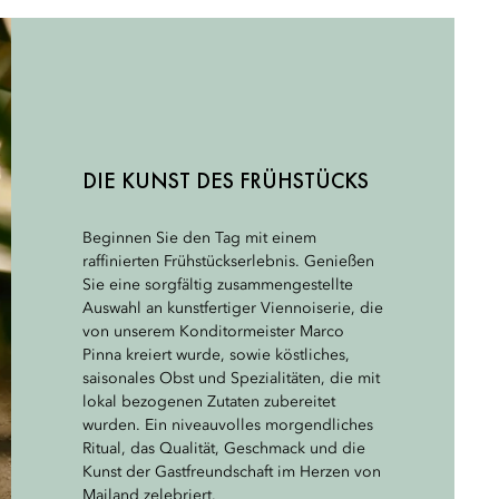
DIE KUNST DES FRÜHSTÜCKS
MAILÄNDER AROMEN
DAS APERITIF-RITUAL
Beginnen Sie den Tag mit einem
Unser Menü, das von dem mit 2 Michelin-
Von 18:00 bis 20:00 Uhr versammeln sich
raffinierten Frühstückserlebnis. Genießen
Sternen ausgezeichneten Küchenchef
Mailänder und internationale Reisende im
Sie eine sorgfältig zusammengestellte
Antonio Guida zusammengestellt wurde,
Mandarin Garden, um das nicht zu
Auswahl an kunstfertiger Viennoiserie, die
bietet eine Auswahl Mailänder Klassiker,
versäumende Aperitif-Ritual zu
von unserem Konditormeister Marco
die die Vielfalt der lokalen Tradition aus
zelebrieren. Einzigartige Cocktails, die
Pinna kreiert wurde, sowie köstliches,
einer zeitgenössischen Perspektive heraus
von unseren talentierten Barkeepern
saisonales Obst und Spezialitäten, die mit
zelebrieren. Jedes Gericht wird mit
fachkundig kreiert werden, sowie zeitlose
lokal bezogenen Zutaten zubereitet
saisonalen Zutaten und raffinierten
Klassiker werden durch eine
wurden. Ein niveauvolles morgendliches
Techniken bedachtsam zubereitet und
wohldurchdachte Auswahl an
Ritual, das Qualität, Geschmack und die
bietet eine authentische, aber gehobene
Delikatessen ergänzt, die von unseren
Kunst der Gastfreundschaft im Herzen von
Interpretation der Aromen und des
Chefköchen zubereitet werden. Feiern Sie
Mailand zelebriert.
kulinarischen Erbes Mailands.
die Kunst der Geselligkeit bei uns.