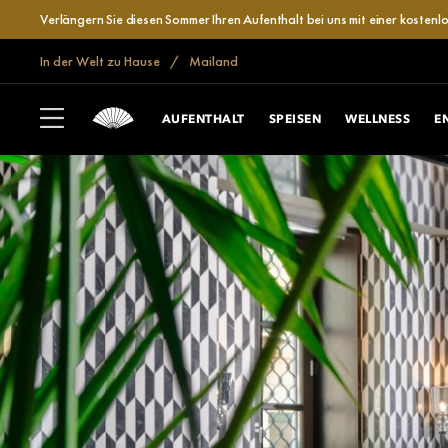
Verlängern Sie diesen Sommer Ihren Aufenthalt bei uns mit einer kosten
In der Welt zu Hause
Mailand
AUFENTHALT
SPEISEN
WELLNESS
E