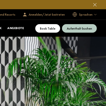
und Resorts
Anmelden/Jetzt beitreten
Sprachen
Book Table
Aufenthalt buchen
K
ANGEBOTE