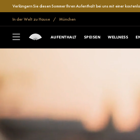
Verlängern Sie diesen Sommer Ihren Aufenthalt bei uns mit einer kosten
In der Welt zu Hause
München
AUFENTHALT
SPEISEN
WELLNESS
E