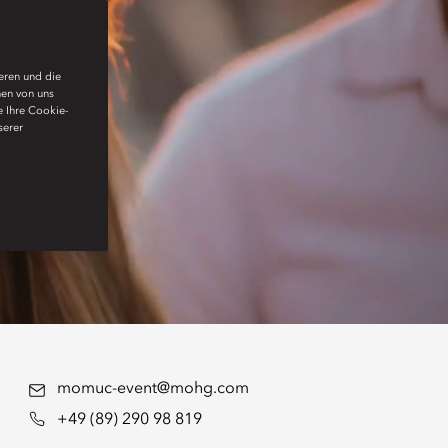
ieren und die
nen von uns
e Ihre Cookie-
serer
momuc-event@mohg.com
+49 (89) 290 98 819