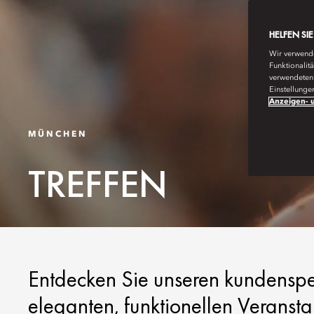
HELFEN SI
Wir verwende
Funktionalit
verwendeten 
Einstellunge
Anzeigen- u
MÜNCHEN
TREFFEN
Entdecken Sie unseren kundenspe
eleganten, funktionellen Veransta