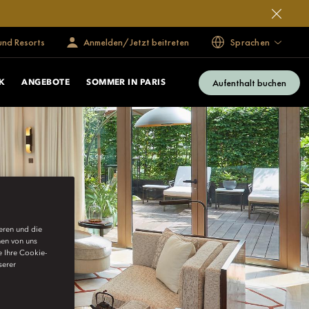
und Resorts
Anmelden/Jetzt beitreten
Sprachen
Aufenthalt buchen
K
ANGEBOTE
SOMMER IN PARIS
ieren und die
nen von uns
e Ihre Cookie-
serer