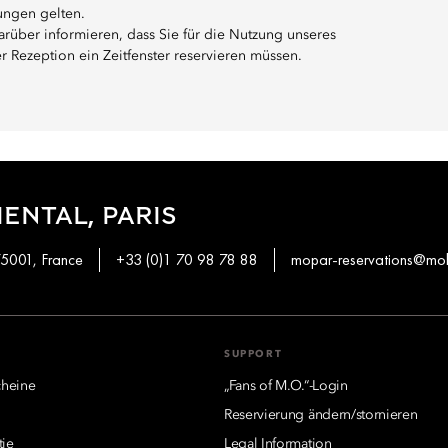
ungen gelten.
darüber informieren, dass Sie für die Nutzung unseres
Rezeption ein Zeitfenster reservieren müssen.
ENTAL, PARIS
75001, France
+33 (0)1 70 98 78 88
mopar-reservations@mo
SUPPORT
heine
„Fans of M.O.“-Login
Reservierung ändern/stornieren
tie
Legal Information