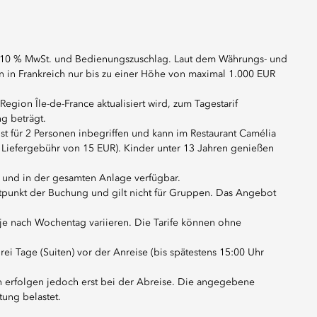
ve 10 % MwSt. und Bedienungszuschlag. Laut dem Währungs- und
n in Frankreich nur bis zu einer Höhe von maximal 1.000 EUR
egion Île-de-France aktualisiert wird, zum Tagestarif
g beträgt.
st für 2 Personen inbegriffen und kann im Restaurant Camélia
n Liefergebühr von 15 EUR). Kinder unter 13 Jahren genießen
n und in der gesamten Anlage verfügbar.
itpunkt der Buchung und gilt nicht für Gruppen. Das Angebot
 je nach Wochentag variieren. Die Tarife können ohne
ei Tage (Suiten) vor der Anreise (bis spätestens 15:00 Uhr
en erfolgen jedoch erst bei der Abreise. Die angegebene
tung belastet.