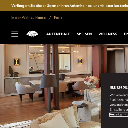
Verlängern Sie diesen Sommer Ihren Aufenthalt bei uns mit einer kosten
In der Welt zu Hause
Paris
AUFENTHALT
SPEISEN
WELLNESS
E
HELFEN SI
Wir verwende
Funktionalit
verwendeten 
Einstellunge
Anzeigen- u