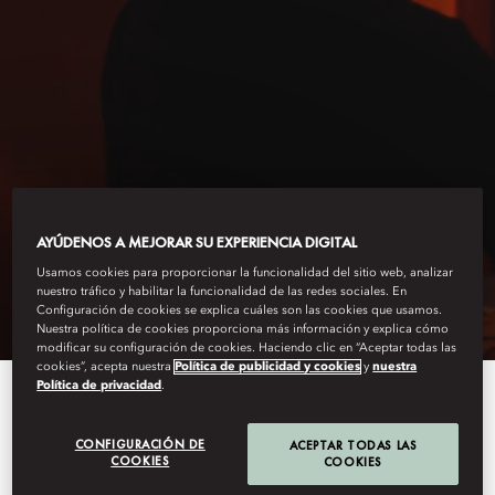
HONG KONG - MANDARIN ORIENTAL
AYÚDENOS A MEJORAR SU EXPERIENCIA DIGITAL
WELLNESS
Usamos cookies para proporcionar la funcionalidad del sitio web, analizar
nuestro tráfico y habilitar la funcionalidad de las redes sociales. En
Configuración de cookies se explica cuáles son las cookies que usamos.
Nuestra política de cookies proporciona más información y explica cómo
modificar su configuración de cookies. Haciendo clic en “Aceptar todas las
cookies”, acepta nuestra
Política de publicidad y cookies
y
nuestra
Política de privacidad
.
As Mandarin Oriental, Hong
Kong embarks on the next phase
CONFIGURACIÓN DE
ACEPTAR TODAS LAS
COOKIES
COOKIES
of its transformation during a