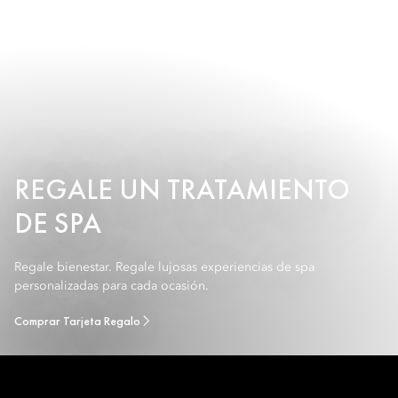
REGALE UN TRATAMIENTO
DE SPA
Regale bienestar. Regale lujosas experiencias de spa
personalizadas para cada ocasión.
Comprar Tarjeta Regalo