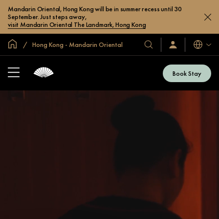
Mandarin Oriental, Hong Kong will be in summer recess until 30
September. Just steps away,
visit Mandarin Oriental The Landmark, Hong Kong
Inicio
Hong Kong - Mandarin Oriental
Idiomas
Nuestros
Iniciar
sesión
hoteles
/
y
Unirse
Book Stay
ahora
resorts