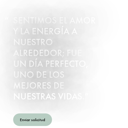
SENTIMOS EL AMOR
Y LA ENERGÍA A
NUESTRO
ALREDEDOR; FUE
UN DÍA PERFECTO,
UNO DE LOS
MEJORES DE
NUESTRAS VIDAS.
Enviar solicitud