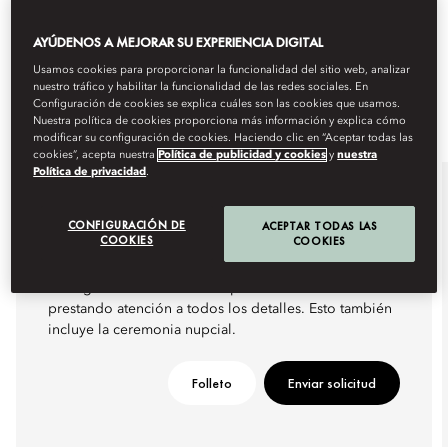
AYÚDENOS A MEJORAR SU EXPERIENCIA DIGITAL
Usamos cookies para proporcionar la funcionalidad del sitio web, analizar
nuestro tráfico y habilitar la funcionalidad de las redes sociales. En
Configuración de cookies se explica cuáles son las cookies que usamos.
Nuestra política de cookies proporciona más información y explica cómo
modificar su configuración de cookies. Haciendo clic en “Aceptar todas las
cookies”, acepta nuestra
Política de publicidad y cookies
y
nuestra
Política de privacidad
.
BODAS
CONFIGURACIÓN DE
ACEPTAR TODAS LAS
COOKIES
COOKIES
Nos hemos propuesto hacer realidad la boda de sus
sueños. Su organizador de bodas personal se
encargará de crear un día especial a su medida
prestando atención a todos los detalles. Esto también
incluye la ceremonia nupcial.
Folleto
Enviar solicitud