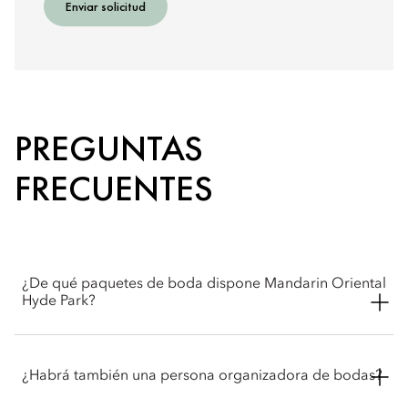
Enviar solicitud
PREGUNTAS
FRECUENTES
¿De qué paquetes de boda dispone Mandarin Oriental
Hyde Park?
Mandarin Oriental Hyde Park ofrece paquetes de boda que
incluyen un menú de tres platos, canapés y mucho más para
¿Habrá también una persona organizadora de bodas?
hacer de su día algo aún más especial. Además, con un