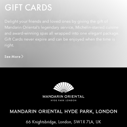
GIFT CARDS
Delight your friends and loved ones by giving the gift of
Mandarin Oriental’s legendary service, Michelin-starred cuisine
and award-winning spas all wrapped into one elegant package.
Gift Cards never expire and can be enjoyed when the time is
right.
See More
MANDARIN ORIENTAL HYDE PARK, LONDON
66 Knightsbridge, London, SW1X 7LA, UK