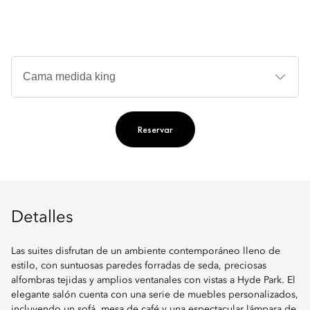
Ti
de
ca
Reservar
Detalles
Las suites disfrutan de un ambiente contemporáneo lleno de
estilo, con suntuosas paredes forradas de seda, preciosas
alfombras tejidas y amplios ventanales con vistas a Hyde Park. El
elegante salón cuenta con una serie de muebles personalizados,
incluyendo un sofá, mesa de café y una espectacular lámpara de