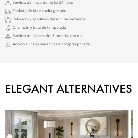
Servicio de mayordomo las 24 horas
Traslado de ida y vuelta gratuito
Refrescos y aperitivos del minibar incluidos
Champán y fruta de temporada
Servicio de planchado: 3 prendas por día
Acceso a una experiencia de compras privada
ELEGANT ALTERNATIVES