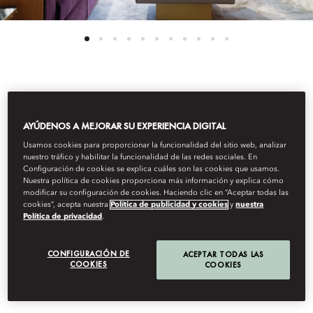
Ver Todas Las Habitaciones
AYÚDENOS A MEJORAR SU EXPERIENCIA DIGITAL
SUITE FAMILIAR HYDE
Usamos cookies para proporcionar la funcionalidad del sitio web, analizar
nuestro tráfico y habilitar la funcionalidad de las redes sociales. En
Configuración de cookies se explica cuáles son las cookies que usamos.
PARK
Nuestra política de cookies proporciona más información y explica cómo
modificar su configuración de cookies. Haciendo clic en “Aceptar todas las
cookies”, acepta nuestra
Política de publicidad y cookies
y
nuestra
Política de privacidad
.
Estas suites de exquisito diseño con vistas a Hyde Park cuentan
con un elegante dormitorio con mucho espacio para guardar
ropa, un amplio salón y un estudio separado con un escritorio
CONFIGURACIÓN DE
ACEPTAR TODAS LAS
COOKIES
COOKIES
con la superficie forrada de cuero y una cama plegable. Los dos
baños de mármol ofrecen la opción de regadera a ras de suelo
o bañera con regadera incluida.