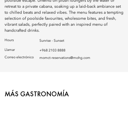
poolside escape. Unwind on plush loungers by the water or
retreat to a private cabana, soaking up a laid‑back ambiance set
to chilled beats and relaxed vibes. The menu features a tempting
selection of poolside favourites, wholesome bites, and fresh,
vibrant salads, perfectly paired with an inspired menu of
handcrafted drinks.
Hours
Sunrise - Sunset
Llamar
+968 2103 8888
Correo electrónico
momct-reservations@mohg.com
MÁS GASTRONOMÍA