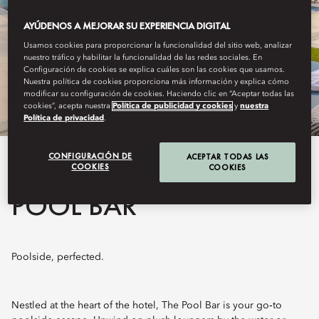
AYÚDENOS A MEJORAR SU EXPERIENCIA DIGITAL
Usamos cookies para proporcionar la funcionalidad del sitio web, analizar
nuestro tráfico y habilitar la funcionalidad de las redes sociales. En
Configuración de cookies se explica cuáles son las cookies que usamos.
Nuestra política de cookies proporciona más información y explica cómo
modificar su configuración de cookies. Haciendo clic en “Aceptar todas las
cookies”, acepta nuestra
Política de publicidad y cookies
y
nuestra
Política de privacidad
.
CONFIGURACIÓN DE
ACEPTAR TODAS LAS
View All
COOKIES
COOKIES
POOL BAR
Poolside, perfected.
Nestled at the heart of the hotel, The Pool Bar is your go‑to