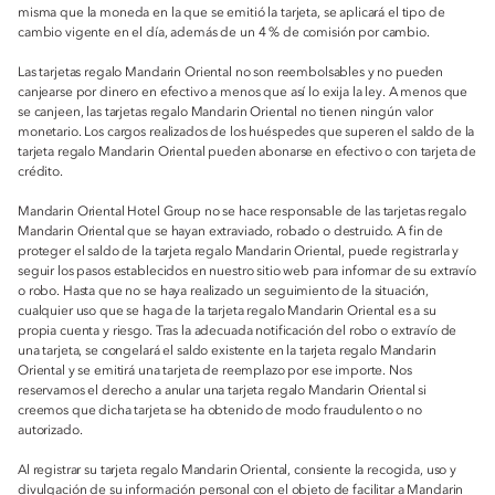
misma que la moneda en la que se emitió la tarjeta, se aplicará el tipo de
cambio vigente en el día, además de un 4 % de comisión por cambio.
Las tarjetas regalo Mandarin Oriental no son reembolsables y no pueden
canjearse por dinero en efectivo a menos que así lo exija la ley. A menos que
se canjeen, las tarjetas regalo Mandarin Oriental no tienen ningún valor
monetario. Los cargos realizados de los huéspedes que superen el saldo de la
tarjeta regalo Mandarin Oriental pueden abonarse en efectivo o con tarjeta de
crédito.
Mandarin Oriental Hotel Group no se hace responsable de las tarjetas regalo
Mandarin Oriental que se hayan extraviado, robado o destruido. A fin de
proteger el saldo de la tarjeta regalo Mandarin Oriental, puede registrarla y
seguir los pasos establecidos en nuestro sitio web para informar de su extravío
o robo. Hasta que no se haya realizado un seguimiento de la situación,
cualquier uso que se haga de la tarjeta regalo Mandarin Oriental es a su
propia cuenta y riesgo. Tras la adecuada notificación del robo o extravío de
una tarjeta, se congelará el saldo existente en la tarjeta regalo Mandarin
Oriental y se emitirá una tarjeta de reemplazo por ese importe. Nos
reservamos el derecho a anular una tarjeta regalo Mandarin Oriental si
creemos que dicha tarjeta se ha obtenido de modo fraudulento o no
autorizado.
Al registrar su tarjeta regalo Mandarin Oriental, consiente la recogida, uso y
divulgación de su información personal con el objeto de facilitar a Mandarin