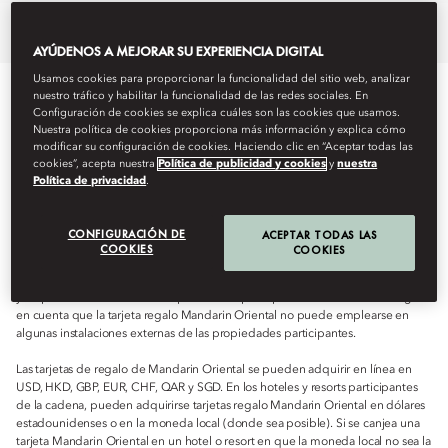
Comprar una tarjeta regalo
Preguntas frecuentes
Condic
AYÚDENOS A MEJORAR SU EXPERIENCIA DIGITAL
Usamos cookies para proporcionar la funcionalidad del sitio web, analizar
nuestro tráfico y habilitar la funcionalidad de las redes sociales. En
Configuración de cookies se explica cuáles son las cookies que usamos.
Nuestra política de cookies proporciona más información y explica cómo
Al comprar una tarjeta regalo Mandarin Oriental, suscribe el
modificar su configuración de cookies. Haciendo clic en “Aceptar todas las
contrato de compraventa de una tarjeta regalo, acepta quedar
cookies”, acepta nuestra
Política de publicidad y cookies
y
nuestra
sujeto a las siguientes Condiciones de uso y declara que es mayor
Política de privacidad
.
de edad y que puede celebrar un contrato. Mandarin Oriental
podrá actualizar las Condiciones de uso de forma periódica.
CONFIGURACIÓN DE
ACEPTAR TODAS LAS
COOKIES
COOKIES
La tarjeta regalo Mandarin Oriental puede canjearse por los gastos realizados
en hoteles y resorts Mandarin Oriental participantes en el momento del canje,
y no puede utilizarse como depósito anticipado por servicios futuros. Tenga
en cuenta que la tarjeta regalo Mandarin Oriental no puede emplearse en
algunas instalaciones externas de las propiedades participantes.
Las tarjetas de regalo de Mandarin Oriental se pueden adquirir en línea en
USD, HKD, GBP, EUR, CHF, QAR y SGD. En los hoteles y resorts participantes
de la cadena, pueden adquirirse tarjetas regalo Mandarin Oriental en dólares
estadounidenses o en la moneda local (donde sea posible). Si se canjea una
tarjeta Mandarin Oriental en un hotel o resort en que la moneda local no sea la