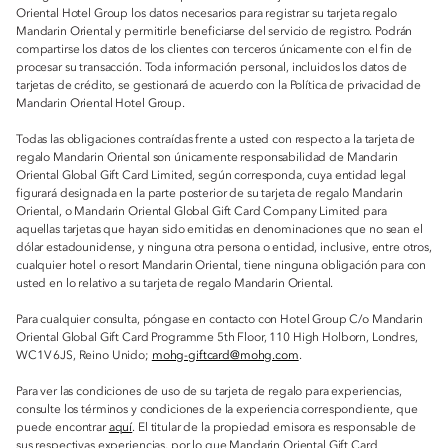
Oriental Hotel Group los datos necesarios para registrar su tarjeta regalo
Mandarin Oriental y permitirle beneficiarse del servicio de registro. Podrán
compartirse los datos de los clientes con terceros únicamente con el fin de
procesar su transacción. Toda información personal, incluidos los datos de
tarjetas de crédito, se gestionará de acuerdo con la Política de privacidad de
Mandarin Oriental Hotel Group.
Todas las obligaciones contraídas frente a usted con respecto a la tarjeta de
regalo Mandarin Oriental son únicamente responsabilidad de Mandarin
Oriental Global Gift Card Limited, según corresponda, cuya entidad legal
figurará designada en la parte posterior de su tarjeta de regalo Mandarin
Oriental, o Mandarin Oriental Global Gift Card Company Limited para
aquellas tarjetas que hayan sido emitidas en denominaciones que no sean el
dólar estadounidense, y ninguna otra persona o entidad, inclusive, entre otros,
cualquier hotel o resort Mandarin Oriental, tiene ninguna obligación para con
usted en lo relativo a su tarjeta de regalo Mandarin Oriental.
Para cualquier consulta, póngase en contacto con Hotel Group C/o Mandarin
Oriental Global Gift Card Programme 5th Floor, 110 High Holborn, Londres,
WC1V 6JS, Reino Unido;
mohg-giftcard@mohg.com
.
Para ver las condiciones de uso de su tarjeta de regalo para experiencias,
consulte los términos y condiciones de la experiencia correspondiente, que
puede encontrar
aquí
. El titular de la propiedad emisora es responsable de
sus respectivas experiencias, por lo que Mandarin Oriental Gift Card