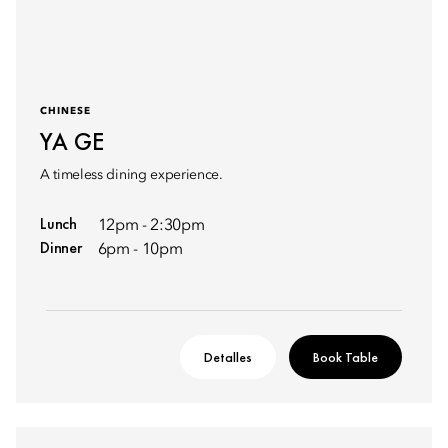
CHINESE
YA GE
A timeless dining experience.
Lunch
12pm - 2:30pm
Dinner
6pm - 10pm
Detalles
Book Table