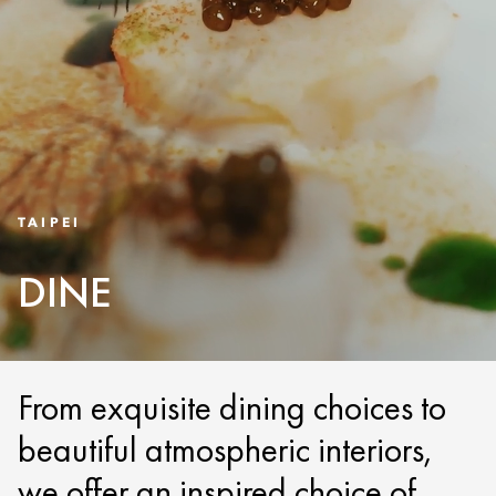
TAIPEI
DINE
From exquisite dining choices to
beautiful atmospheric interiors,
we offer an inspired choice of