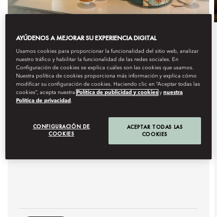
AYÚDENOS A MEJORAR SU EXPERIENCIA DIGITAL
Gastronomía
Usamos cookies para proporcionar la funcionalidad del sitio web, analizar
nuestro tráfico y habilitar la funcionalidad de las redes sociales. En
A TIMELESS TASTE OF
Configuración de cookies se explica cuáles son las cookies que usamos.
MOONLIGHT
Nuestra política de cookies proporciona más información y explica cómo
modificar su configuración de cookies. Haciendo clic en “Aceptar todas las
cookies”, acepta nuestra
Política de publicidad y cookies
y
nuestra
Celebrate the Mid-Autumn Festival with our limited-
Política de privacidad
.
edition embroidered mooncake ...
Ver más
CONFIGURACIÓN DE
ACEPTAR TODAS LAS
COOKIES
COOKIES
Próximas fechas
agosto 6 - septiembre 25
11:00
-
18:00