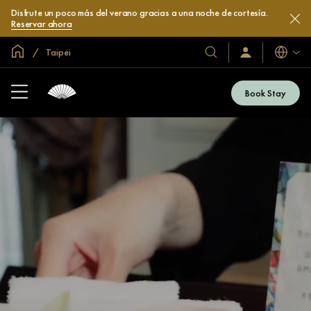
Disfrute un poco más del verano gracias a una noche de cortesía.
Reservar ahora
Inicio
Taipei
Idiomas
Nuestros
Iniciar
sesión
hoteles
/
y
Unirse
Book Stay
ahora
resorts