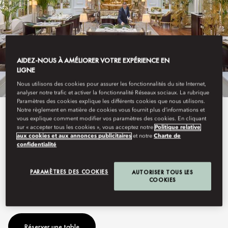
AIDEZ-NOUS À AMÉLIORER VOTRE EXPÉRIENCE EN
LIGNE
Nous utilisons des cookies pour assurer les fonctionnalités du site Internet,
analyser notre trafic et activer la fonctionnalité Réseaux sociaux. La rubrique
Paramètres des cookies explique les différents cookies que nous utilisons.
Notre règlement en matière de cookies vous fournit plus d’informations et
En Savoir Plus
vous explique comment modifier vos paramètres des cookies. En cliquant
sur « accepter tous les cookies », vous acceptez notre
Politique relative
aux cookies et aux annonces publicitaires
et notre
Charte de
PALM COURT
confidentialité
PARAMÈTRES DES COOKIES
AUTORISER TOUS LES
COOKIES
Plats intemporels
Réserver une table