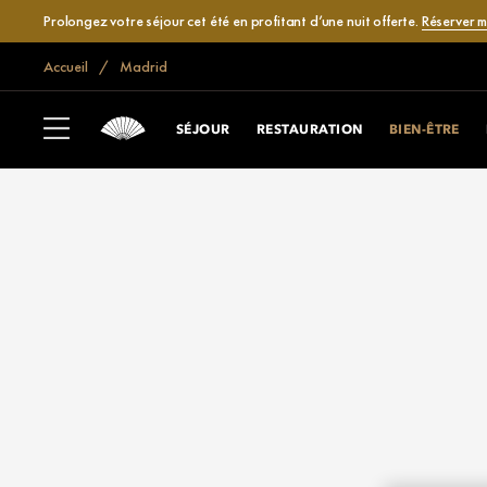
Prolongez votre séjour cet été en profitant d’une nuit offerte.
Réserver 
Accueil
Madrid
SÉJOUR
RESTAURATION
BIEN-ÊTRE