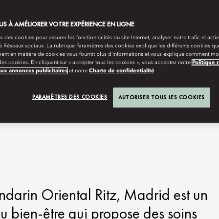
S À AMÉLIORER VOTRE EXPÉRIENCE EN LIGNE
s des cookies pour assurer les fonctionnalités du site Internet, analyser notre trafic et activ
té Réseaux sociaux. La rubrique Paramètres des cookies explique les différents cookies que
ent en matière de cookies vous fournit plus d’informations et vous explique comment mod
es cookies. En cliquant sur « accepter tous les cookies », vous acceptez notre
Politique 
aux annonces publicitaires
et notre
Charte de confidentialité
PARAMÈTRES DES COOKIES
AUTORISER TOUS LES COOKIES
darin Oriental Ritz, Madrid est un
au bien-être qui propose des soins