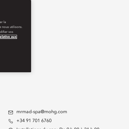
er la
 nous utilisons.
ifier vos
relative aux
mrmad-spa@mohg.com
+34 91 701 6760