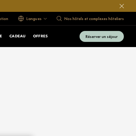
ption
Langues
Nos hôtels et complexes hôteliers
Réserver un séjour
E
CADEAU
OFFRES