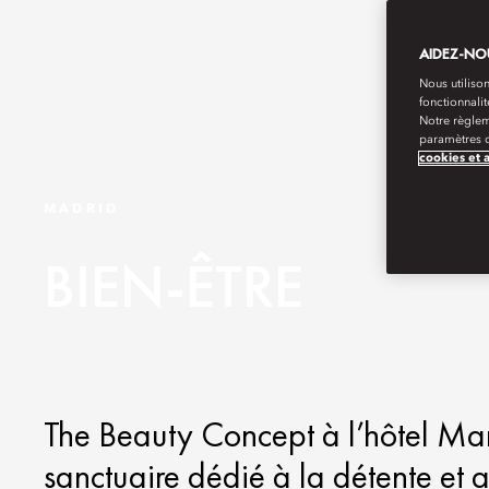
AIDEZ-NOU
Nous utilison
fonctionnali
Notre règlem
paramètres d
cookies et 
MADRID
BIEN-ÊTRE
The Beauty Concept à l’hôtel Man
sanctuaire dédié à la détente et 